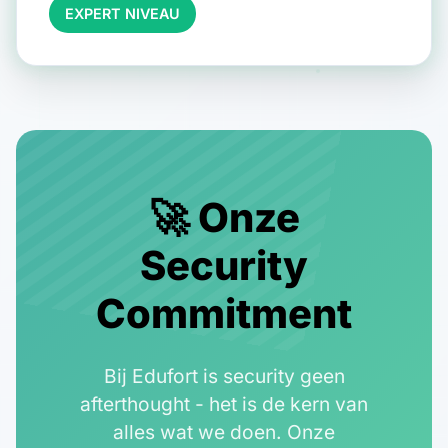
EXPERT NIVEAU
🚀 Onze
Security
Commitment
Bij Edufort is security geen
afterthought - het is de kern van
alles wat we doen. Onze