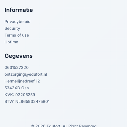
Informatie
Privacybeleid
Security
Terms of use
Uptime
Gegevens
0631527220
ontzorging@edufort.nl
Hermelijnedreef 12
5343XD Oss
KVK: 92205259
BTW: NL865932475B01
© 2026 Edufort. All Right Reserved